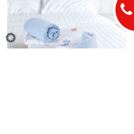
Die perfekte Versorgung der Bewohnerbeiche: Wir kümmern
uns um Ihre Bedarfsermittlung, die Auslieferung in
kommissionierten Containern und die wunschgemäße
Verteilung. Dabei entsprechen Ihre Textilien strengsten
Hygienerichtlinien und sind besonders ressourcenschonend
und hautfreundlich.